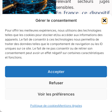
relevant secteurs jugés
sensibles.
En France, ce dispositif
est fondé notamment
Gérer le consentement
sur l’article L.151-3 du
Code Monétaire et
Pour offrir les meilleures expériences, nous utilisons des technologies
Financier et est piloté
telles que les cookies pour stocker et/ou accéder aux informations des
par la Direction
appareils. Le fait de consentir à ces technologies nous permettra de
traiter des données telles que le comportement de navigation ou les ID
générale du Trésor.
uniques sur ce site. Le fait de ne pas consentir ou de retirer son
consentement peut avoir un effet négatif sur certaines caractéristiques
Il vise à protéger :
et fonctions.
les intérêts de défense
nationale
Accepter
la sécurité publique
les infrastructures
Refuser
d'importance vitale
les activités essentielles
Voir les préférences
des secteurs
stratégiques
Politique de cookies
Mentions légales
les technologies critiques