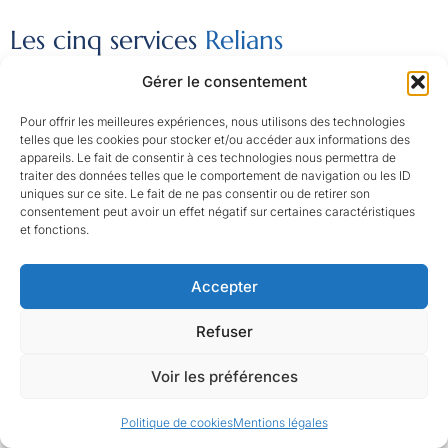
Les cinq services
Relians
Gérer le consentement
Qualifier : Diagnostic
Pour offrir les meilleures expériences, nous utilisons des technologies
en contrôle des
telles que les cookies pour stocker et/ou accéder aux informations des
appareils. Le fait de consentir à ces technologies nous permettra de
investissements
traiter des données telles que le comportement de navigation ou les ID
étrangers
uniques sur ce site. Le fait de ne pas consentir ou de retirer son
consentement peut avoir un effet négatif sur certaines caractéristiques
Le
diagnostic en contrôle
et fonctions.
des investissements
étrangers
permet
Accepter
d’obtenir rapidement une
première lecture
Refuser
stratégique de l’exposition
d’une opération au
régime
Voir les préférences
français IEF
, au FDI
screening et aux
Politique de cookies
Mentions légales
sensibilités souveraines